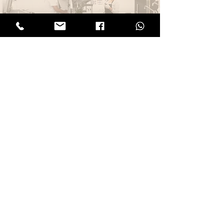
JOBS
Wir suchen Verstärkung
für unser Team:
Küchenhilfen (m/w/d)
Aushilfsfahrer (m/w/d)
BEWERBEN
KUNDEN
SERVICE