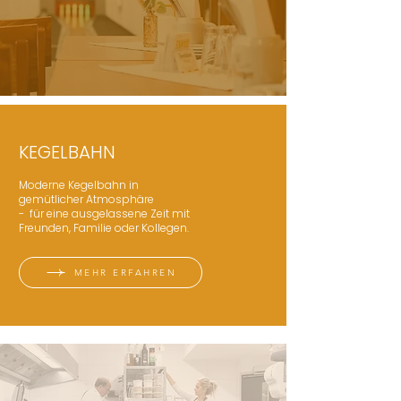
KEGELBAHN
Moderne Kegelbahn in
gemütlicher Atmosphäre
- für eine ausgelassene Zeit mit
Freunden, Familie oder Kollegen.
MEHR ERFAHREN